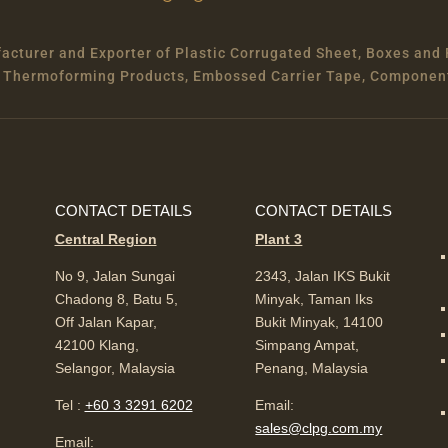
cturer and Exporter of Plastic Corrugated Sheet, Boxes and 
um Thermoforming Products, Embossed Carrier Tape, Componen
CONTACT DETAILS
CONTACT DETAILS
Central Region
Plant 3
No 9, Jalan Sungai
2343, Jalan IKS Bukit
Chadong 8, Batu 5,
Minyak, Taman Iks
Off Jalan Kapar,
Bukit Minyak, 14100
42100 Klang,
Simpang Ampat,
Selangor, Malaysia
Penang, Malaysia
Tel :
+60 3 3291 6202
Email:
sales@clpg.com.my
Email: