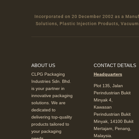
Incorporated on 20 December 2002 as a Manufa
Solutions, Plastic Injection Products, Vacu
ABOUT US
CONTACT DETAILS
CLPG Packaging
Headquarters
Industries Sdn. Bhd.
Plot 135, Jalan
is your partner in
Perindustrian Bukit
innovative packaging
Minyak 4,
solutions. We are
Kawasan
dedicated to
Perindustrian Bukit
delivering top-quality
Minyak, 14100 Bukit
products tailored to
Mertajam, Penang,
your packaging
Malaysia.
needs.