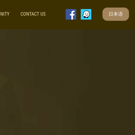
NITY
CONTACT US
日本语