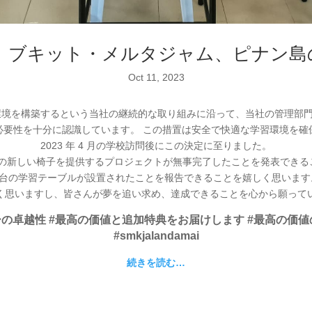
イ、ブキット・メルタジャム、ピナン
Oct 11, 2023
境を構築するという当社の継続的な取り組みに沿って、当社の管理部門は
必要性を十分に認識しています。 この措置は安全で快適な学習環境を確
2023 年 4 月の学校訪問後にこの決定に至りました。
相当数の新しい椅子を提供するプロジェクトが無事完了したことを発表でき
0 台の学習テーブルが設置されたことを報告できることを嬉しく思います
く思いますし、皆さんが夢を追い求め、達成できることを心から願って
ンターの卓越性 #最高の価値と追加特典をお届けします #最高の価値の
#smkjalandamai
続きを読む…