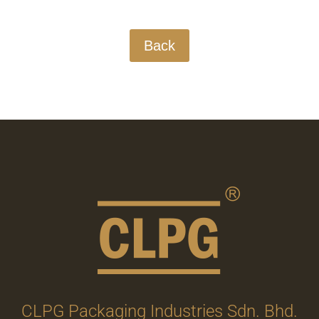
Back
CLPG Packaging Industries Sdn. Bhd.