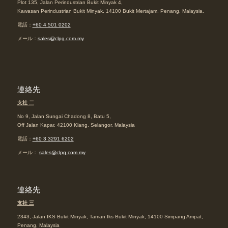
Plot 135, Jalan Perindustrian Bukit Minyak 4,
Kawasan Perindustrian Bukit Minyak, 14100 Bukit Mertajam, Penang, Malaysia.
電話：
+60 4 501 0202
メール：
sales@clpg.com.my
連絡先
支社 二
No 9, Jalan Sungai Chadong 8, Batu 5,
Off Jalan Kapar, 42100 Klang, Selangor, Malaysia
電話：
+60 3 3291 6202
メール：
sales@clpg.com.my
連絡先
支社 三
2343, Jalan IKS Bukit Minyak, Taman Iks Bukit Minyak, 14100 Simpang Ampat,
Penang, Malaysia