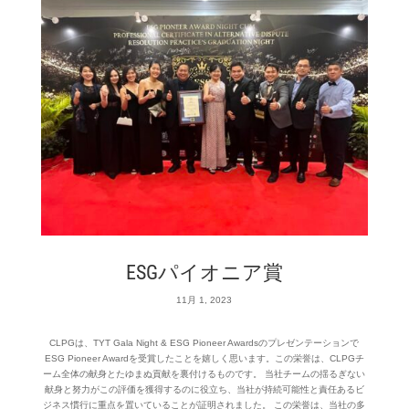
ESGパイオニア賞
11月 1, 2023
CLPGは、TYT Gala Night & ESG Pioneer Awardsのプレゼンテーションで
ESG Pioneer Awardを受賞したことを嬉しく思います。この栄誉は、CLPGチ
ーム全体の献身とたゆまぬ貢献を裏付けるものです。 当社チームの揺るぎない
献身と努力がこの評価を獲得するのに役立ち、当社が持続可能性と責任あるビ
ジネス慣行に重点を置いていることが証明されました。 この栄誉は、当社の多