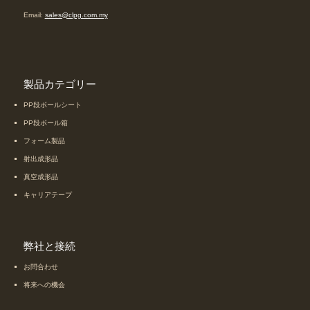
Email:
sales@clpg.com.my
製品カテゴリー
PP段ボールシート
PP段ボール箱
フォーム製品
射出成形品
真空成形品
キャリアテープ
弊社と接続
お問合わせ
将来への機会