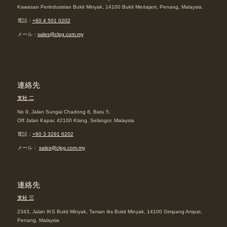
Kawasan Perindustrian Bukit Minyak, 14100 Bukit Mertajam, Penang, Malaysia.
電話：
+60 4 501 0202
メール：
sales@clpg.com.my
連絡先
支社 二
No 9, Jalan Sungai Chadong 8, Batu 5,
Off Jalan Kapar, 42100 Klang, Selangor, Malaysia
電話：
+60 3 3291 6202
メール：
sales@clpg.com.my
連絡先
支社 三
2343, Jalan IKS Bukit Minyak, Taman Iks Bukit Minyak, 14100 Simpang Ampat,
Penang, Malaysia