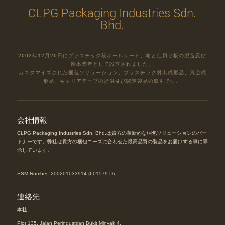
CLPG Packaging Industries Sdn.
Bhd.
2002年12月20日にプラスチック段ボールシート、箱と仕切り板の製造及び
輸出業者として設立されました。
カスタマイズされた梱包ソリューション、プラスチック射出成形品、真空成
形品、キャリアテープの提供及び関連製品の取引です。
会社情報
CLPG Packaging Industries Sdn. Bhd.は貴方の革新的な梱包ソリューションのパー
トナーです。弊社は貴方の梱包ニーズに合わせた最高品質の製品をお届けする事に専
念しています。
SSM Number: 200201033914 (601579-D)
連絡先
本社
Plot 135, Jalan Perindustrian Bukit Minyak 4,