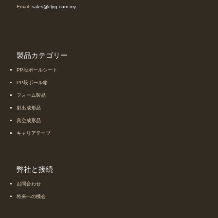
Email:
sales@clpg.com.my
製品カテゴリー
PP段ボールシート
PP段ボール箱
フォーム製品
射出成形品
真空成形品
キャリアテープ
弊社と接続
お問合わせ
将来への機会