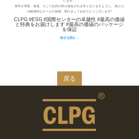
います。
来年が革新、達成、そして社内の絆が強化される年となりますように。 私たち
の献身的なチームの皆様、明けましておめでとうございます!
CLPG #ESG #国際センターの卓越性 #最高の価値
と特典をお届けします #最高の価値のパッケージ
を保証
続きを読む…
戻る