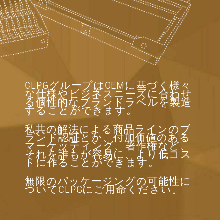
CLPGグループはOEMに基づく様々
な仕様やビジネスニーズに合わせ
る個性的なブランドラベルを製造
することができます。
私共の解法による商品ラインのブ
ランド認証とか、付加価値のある
マーケッティング、著作権など、
それを誰もが容易に、より低コス
トに作ることができます。
無限のパッケージングの可能性に
ついてCLPGにご用命ください。