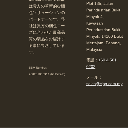
Plot 135, Jalan
は貴方の革新的な梱
Perindustrian Bukit
包ソリューションの
Minyak 4,
パートナーです。弊
Kawasan
社は貴方の梱包ニー
Perindustrian Bukit
ズに合わせた最高品
Minyak, 14100 Bukit
質の製品をお届けす
Mertajam, Penang,
る事に専念していま
Malaysia.
す。
電話：
+60 4 501
0202
SSM Number:
200201033914 (601579-D)
メール：
sales@clpg.com.my