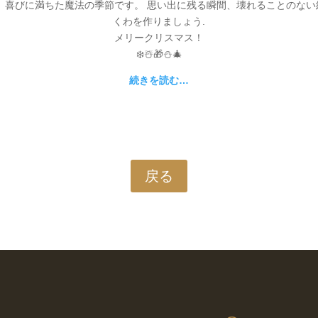
 喜びに満ちた魔法の季節です。 思い出に残る瞬間、壊れることのな
くわを作りましょう.
メリークリスマス！
❄️☃️🎁⛄🎄
続きを読む…
戻る