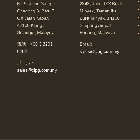
No 9, Jalan Sungai
2343, Jalan IKS Bukit
Chadong 8, Batu 5,
Minyak, Taman Iks
Off Jalan Kapar,
Bukit Minyak, 14100
42100 Klang,
Simpang Ampat,
Selangor, Malaysia
Penang, Malaysia
電話：
+60 3 3291
Email:
6202
sales@clpg.com.my
メール：
sales@clpg.com.my